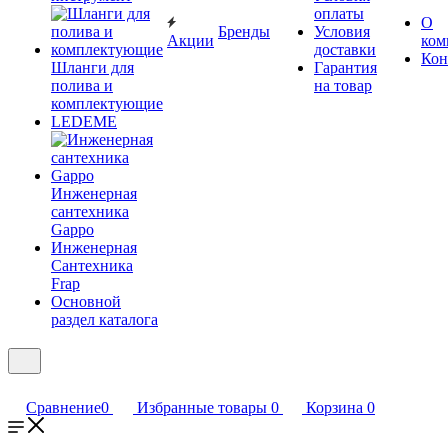
оплаты
О
Бренды
Условия
Акции
ком
доставки
Кон
Шланги для
Гарантия
полива и
на товар
комплектующие
LEDEME
Инженерная
сантехника
Gappo
Инженерная
Сантехника
Frap
Основной
раздел каталога
Сравнение
0
Избранные товары
0
Корзина
0