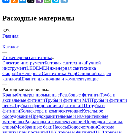
Расходные материалы
323
Главная
—
Каталог
—
Инженерная сантехника
Электро инструмент
Бытовая сантехника
Ручной
инструмент
LEDEME
Инженерная сантехника
Gappo
Инженерная Сантехника Frap
Основной раздел
каталога
Шланги для полива и комплектующие
—
Расходные материалы
Краны
Фильтры промывные
Резьбовые фитинги
Труба и
аксиальные фитинги
Трубы и фитинги М/П
Трубы и фитинги
нерж.
Трубы гофрирования и фитинги
ПП трубы и
фитинги
Коллектора и комплектующие
Котельное
оборудование
Предохранительные и измерительные
материалы
Радиаторы и комплектующие
Подводки, заливы,
сливы
Мембранные баки
Насосы
Водосчетчики
Система
защиты при протечки
ПВХ трубы и фитинги
ПНД трубы и