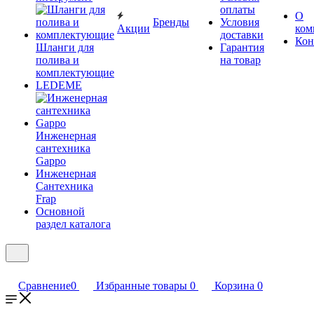
оплаты
О
Бренды
Условия
Акции
ком
доставки
Кон
Шланги для
Гарантия
полива и
на товар
комплектующие
LEDEME
Инженерная
сантехника
Gappo
Инженерная
Сантехника
Frap
Основной
раздел каталога
Сравнение
0
Избранные товары
0
Корзина
0