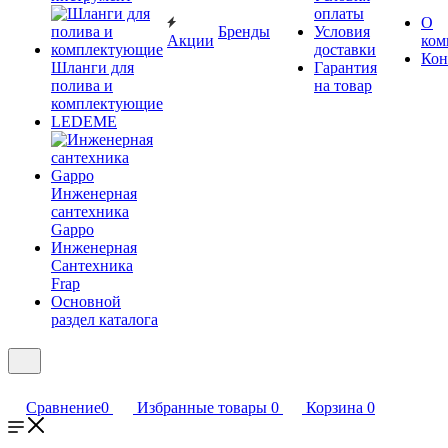
оплаты
О
Бренды
Условия
Акции
ком
доставки
Кон
Шланги для
Гарантия
полива и
на товар
комплектующие
LEDEME
Инженерная
сантехника
Gappo
Инженерная
Сантехника
Frap
Основной
раздел каталога
Сравнение
0
Избранные товары
0
Корзина
0