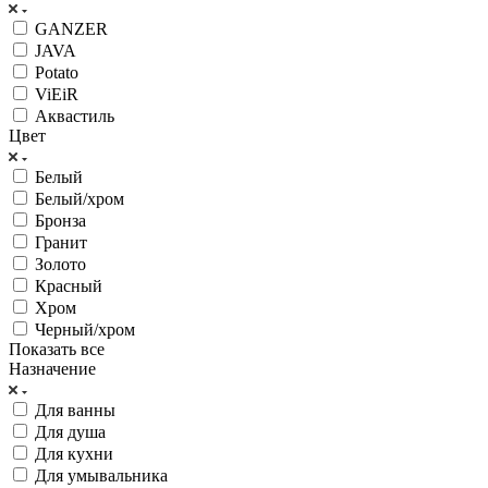
GANZER
JAVA
Potato
ViEiR
Аквастиль
Цвет
Белый
Белый/хром
Бронза
Гранит
Золото
Красный
Хром
Черный/хром
Показать все
Назначение
Для ванны
Для душа
Для кухни
Для умывальника