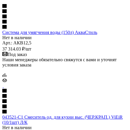
Система для умягчения воды (150л) АкваСтиль
Нет в наличии
Арт.: АКВ12,5
37 314.03
₽
/шт
Под заказ
Наши менеджеры обязательно свяжутся с вами и уточнят
условия заказа
043521-C1 Смеситель од. для кухни выс. (ЧЕР.КРАП.) ViEiR
(10/1шт) Л/К
Нет в наличии